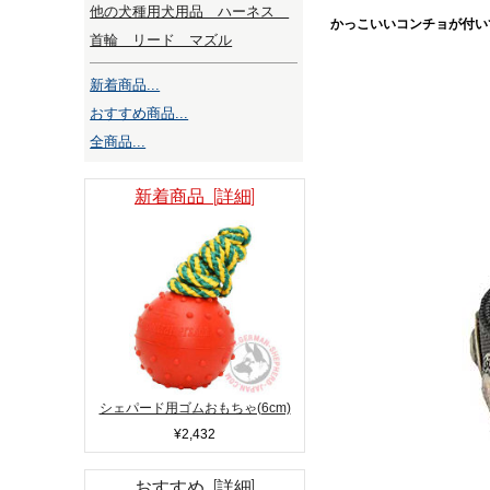
他の犬種用犬用品 ハーネス
かっこいいコンチョが付い
首輪 リード マズル
新着商品...
おすすめ商品...
全商品...
新着商品 [詳細]
シェパード用ゴムおもちゃ(6cm)
¥2,432
おすすめ [詳細]