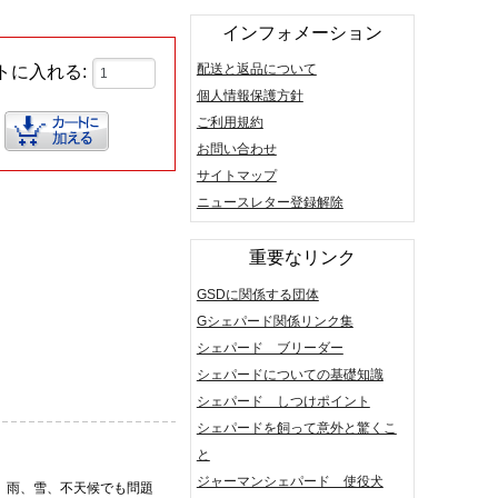
インフォメーション
配送と返品について
トに入れる:
個人情報保護方針
ご利用規約
お問い合わせ
サイトマップ
ニュースレター登録解除
重要なリンク
GSDに関係する団体
Gシェパード関係リンク集
シェパード ブリーダー
シェパードについての基礎知識
シェパード しつけポイント
シェパードを飼って意外と驚くこ
と
ジャーマンシェパード 使役犬
。雨、雪、不天候でも問題