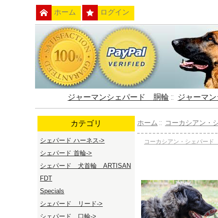
ホーム
ログイン
ジャーマンシェパード 胴輪
::
ジャーマン
カテゴリ
ホーム
::
コーカシアン・
シェパード ハーネス->
コーカシアン・シェパード
シェパード 首輪->
シェパード 犬首輪 ARTISAN
FDT
Specials
シェパード リード->
シェパード 口輪->