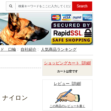
ード 口輪
::
自社紹介
::
人気商品ランキング
ショッピングカート [詳細]
カートは空です
レビュー [詳細]
 ナイロン
この商品のレビューを書く