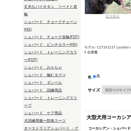
丈夫なバイオタン リードと首
輪
拡大表示
シェパード チョークチェーン
(HS)
シェパード チョーク首輪(FDT)
シェパード ピンチカラー(HS)
モデル: C273#1137 Leather c
ショパード トレーニングカラ
5 在庫量
ー(FDT)
シェパード おもちゃ
シェパード 噛むタグ->
黒
色
シェパード ダンベル
サイズ
シェパード 訓練用品
シェパード トレーニングスリ
ーブ
シェパード ケア用品
大型犬用コーカシ
犬訓練用服ー防衛スーツ
オーストラリアシェパード ・グ
コーカシアン・シェパード