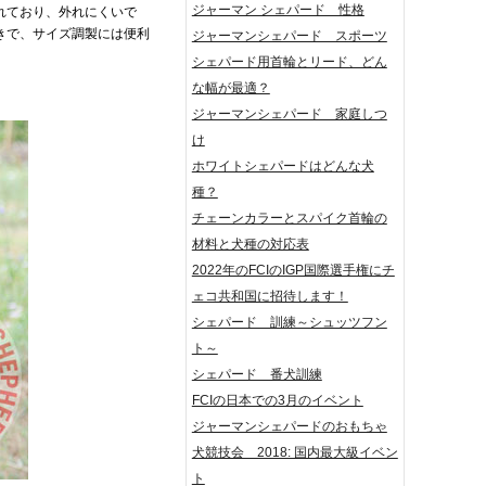
ジャーマン シェパード 性格
れており、外れにくいで
きで、サイズ調製には便利
ジャーマンシェパード スポーツ
シェパード用首輪とリード、どん
な幅が最適？
ジャーマンシェパード 家庭しつ
け
ホワイトシェパードはどんな犬
種？
チェーンカラーとスパイク首輪の
材料と犬種の対応表
2022年のFCIのIGP国際選手権にチ
ェコ共和国に招待します！
シェパード 訓練～シュッツフン
ト～
シェパード 番犬訓練
FCIの日本での3月のイベント
ジャーマンシェパードのおもちゃ
犬競技会 2018: 国内最大級イベン
ト