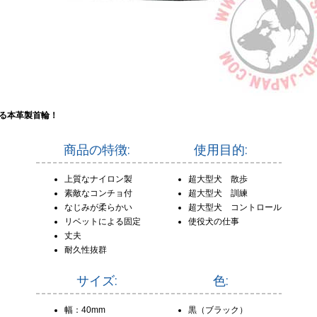
る本革製首輪！
商品の特徴:
使用目的:
上質なナイロン製
超大型犬 散歩
素敵なコンチョ付
超大型犬 訓練
なじみが柔らかい
超大型犬 コントロール
リベットによる固定
使役犬の仕事
丈夫
耐久性抜群
サイズ:
色:
幅：40mm
黒（ブラック）