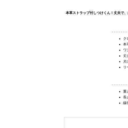
本革ストラップ付しつけくん！丈夫で、
ク
本
ワ
丈
犬
リ
重
長
線径