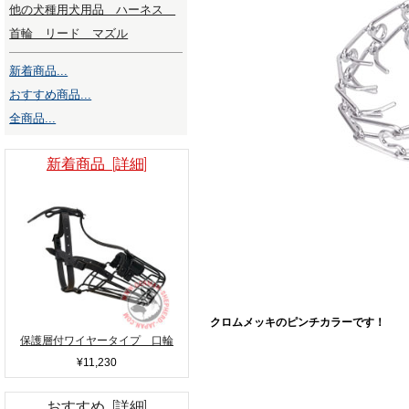
他の犬種用犬用品 ハーネス
首輪 リード マズル
新着商品...
おすすめ商品...
全商品...
新着商品 [詳細]
クロムメッキのピンチカラーです！
保護層付ワイヤータイプ 口輪
¥11,230
おすすめ [詳細]