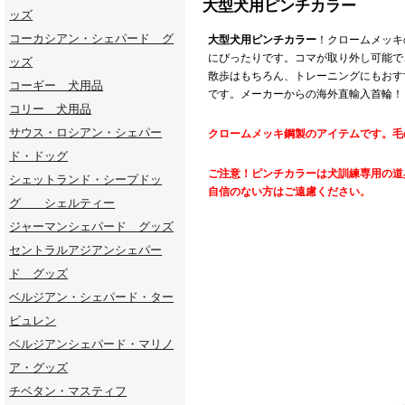
大型犬用ピンチカラー
ッズ
コーカシアン・シェパード グ
大型犬用ピンチカラー
！クロームメッキ
にぴったりです。コマが取り外し可能で
ッズ
散歩はもちろん、トレーニングにもおす
コーギー 犬用品
です。メーカーからの海外直輸入首輪！
コリー 犬用品
サウス・ロシアン・シェパー
クロームメッキ鋼製のアイテムです。毛
ド・ドッグ
ご注意！ピンチカラーは犬訓練専用の道
シェットランド・シープドッ
自信のない方はご遠慮ください
。
グ シェルティー
ジャーマンシェパード グッズ
セントラルアジアンシェパー
ド グッズ
ベルジアン・シェパード・ター
ビュレン
ベルジアンシェパード・マリノ
ア・グッズ
チベタン・マスティフ