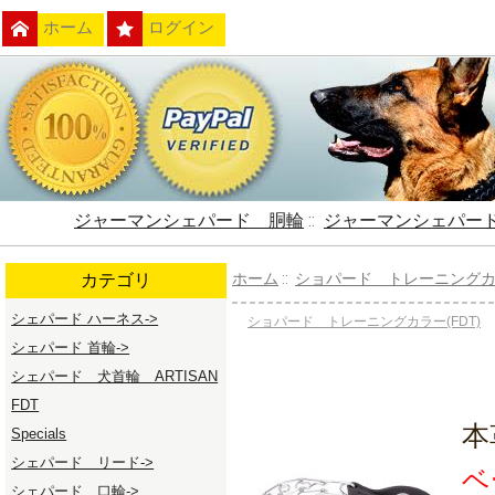
ホーム
ログイン
ジャーマンシェパード 胴輪
::
ジャーマンシェパー
カテゴリ
ホーム
::
ショパード トレーニングカラー
シェパード ハーネス->
ショパード トレーニングカラー(FDT)
シェパード 首輪->
シェパード 犬首輪 ARTISAN
FDT
本
Specials
シェパード リード->
ベ
シェパード 口輪->