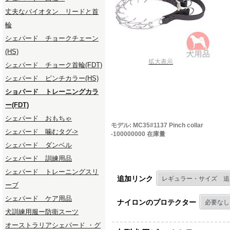
丈夫なバイオタン リードと首
輪
シェパード チョークチェーン
(HS)
拡大表示
シェパード チョーク首輪(FDT)
シェパード ピンチカラー(HS)
ショパード トレーニングカラ
ー(FDT)
シェパード おもちゃ
モデル: MC35#1137 Pinch collar
シェパード 噛むタグ->
-100000000 在庫量
シェパード ダンベル
シェパード 訓練用品
シェパード トレーニングスリ
追加リンク
ーブ
シェパード ケア用品
ナイロンのプロテクター
犬訓練用服ー防衛スーツ
オーストラリアシェパード ・グ