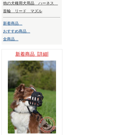
他の犬種用犬用品 ハーネス
首輪 リード マズル
新着商品...
おすすめ商品...
全商品...
新着商品 [詳細]