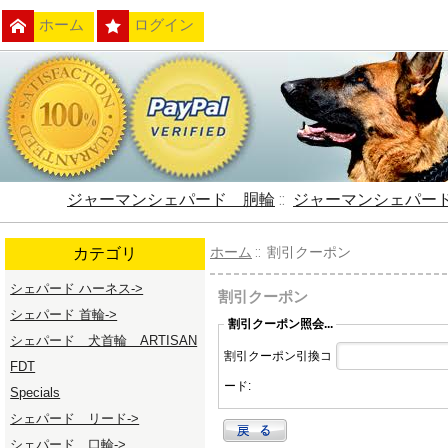
ホーム
ログイン
ジャーマンシェパード 胴輪
::
ジャーマンシェパー
カテゴリ
ホーム
:: 割引クーポン
シェパード ハーネス->
割引クーポン
シェパード 首輪->
割引クーポン照会...
シェパード 犬首輪 ARTISAN
割引クーポン引換コ
FDT
ード:
Specials
シェパード リード->
シェパード 口輪->