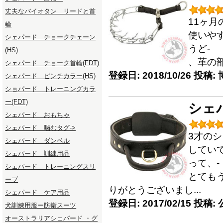
丈夫なバイオタン リードと首
11ヶ
輪
使いや
シェパード チョークチェーン
うど-
(HS)
、革の部
シェパード チョーク首輪(FDT)
登録日: 2018/10/26 投稿
シェパード ピンチカラー(HS)
ショパード トレーニングカラ
ー(FDT)
シェ
シェパード おもちゃ
シェパード 噛むタグ->
3才の
シェパード ダンベル
してい
シェパード 訓練用品
って、-
シェパード トレーニングスリ
とても
ーブ
りがとうございまし...
シェパード ケア用品
登録日: 2017/02/15 投稿
犬訓練用服ー防衛スーツ
オーストラリアシェパード ・グ