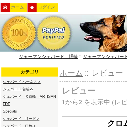
ホーム
ログイン
ジャーマンシェパード 胴輪
::
ジャーマンシェパー
ホーム
:: レビュー
カテゴリ
シェパード ハーネス->
レビュー
シェパード 首輪->
シェパード 犬首輪 ARTISAN
1
から
2
を表示中 (レ
FDT
Specials
シェパード リード->
クロム
シェパード 口輪->