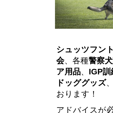
シュッツフン
会
、各種
警察犬
ア用品
、
IGP
ドッググッズ
おります！
アドバイスが