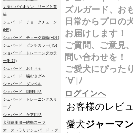
丈夫なバイオタン リードと首
ズルガード、お
輪
日常からプロの
シェパード チョークチェーン
(HS)
お届けします！
シェパード チョーク首輪(FDT)
ご質問、ご意見
シェパード ピンチカラー(HS)
ショパード トレーニングカラ
問い合わせを！
ー(FDT)
ご愛犬にぴった
シェパード おもちゃ
シェパード 噛むタグ->
´∀`|ﾉ
シェパード ダンベル
ログインへ
シェパード 訓練用品
シェパード トレーニングスリ
お客様のレビ
ーブ
シェパード ケア用品
愛犬
ジャーマ
犬訓練用服ー防衛スーツ
オーストラリアシェパード ・グ