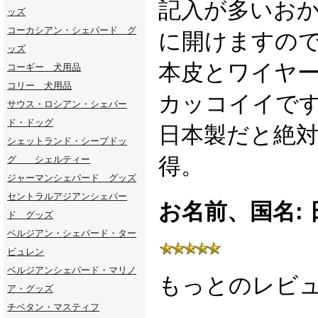
記入が多いおか
ッズ
コーカシアン・シェパード グ
に開けますので
ッズ
本皮とワイヤ
コーギー 犬用品
コリー 犬用品
カッコイイです
サウス・ロシアン・シェパー
ド・ドッグ
日本製だと絶
シェットランド・シープドッ
得。
グ シェルティー
ジャーマンシェパード グッズ
セントラルアジアンシェパー
お名前、国名: 
ド グッズ
ベルジアン・シェパード・ター
ビュレン
ベルジアンシェパード・マリノ
もっとのレビ
ア・グッズ
チベタン・マスティフ