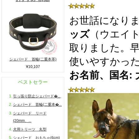
お世話になり
ッズ
（ウエイ
取りました。
使いやすかっ
シェパード 首輪(二重本革)
¥10,107
お名前、国名:
ベストセラー
引っ張り防止シェパード�...
シェパード 首輪(二重本�...
シェパード リード
(20mm、...
犬用トリーツ 丸型
シェパード おもちゃ(6cm)