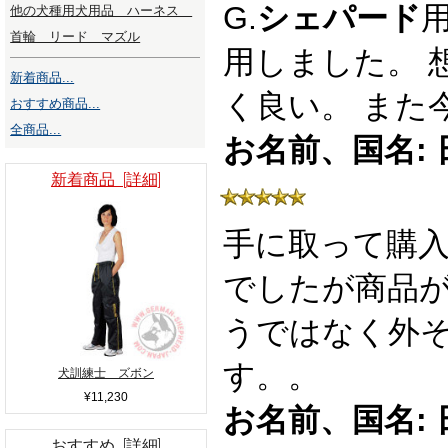
G.
シェパード
他の犬種用犬用品 ハーネス
首輪 リード マズル
用しました。 
新着商品...
く良い。 また
おすすめ商品...
全商品...
お名前、国名: 
新着商品 [詳細]
手に取って購
でしたが商品
うではなく外
す。。
犬訓練士 ズボン
¥11,230
お名前、国名: 
おすすめ [詳細]