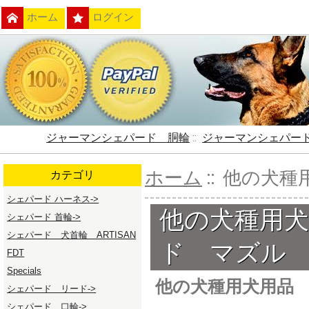
ホーム
ログイン
ジャーマンシェパード 胴輪
::
ジャーマンシェパー
ホーム
:: 他の犬
カテゴリ
シェパード ハーネス->
他の犬種用
シェパード 首輪->
シェパード 犬首輪 ARTISAN
ド マズル
FDT
Specials
他の犬種用犬用品
シェパード リード->
シェパード 口輪->