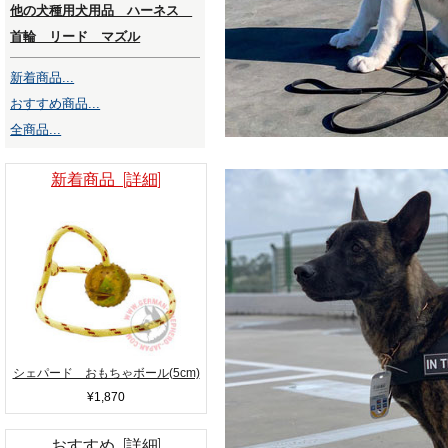
他の犬種用犬用品 ハーネス
首輪 リード マズル
新着商品...
おすすめ商品...
全商品...
新着商品 [詳細]
シェパード おもちゃボール(5cm)
¥1,870
おすすめ [詳細]