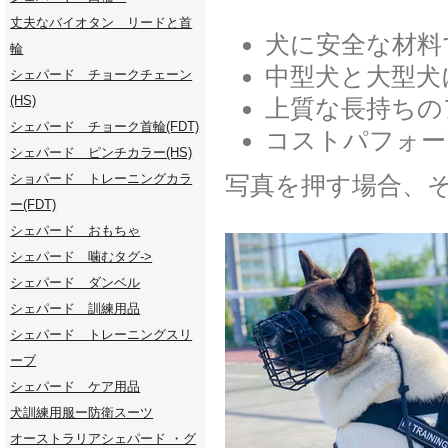
丈夫なバイオタン リードと首
犬に安全な材料
輪
中型犬と大型犬
シェパード チョークチェーン
(HS)
上質な長持ちの
シェパード チョーク首輪(FDT)
コストパフォー
シェパード ピンチカラー(HS)
ショパード トレーニングカラ
写真を押す場合、
ー(FDT)
シェパード おもちゃ
シェパード 噛むタグ->
シェパード ダンベル
シェパード 訓練用品
シェパード トレーニングスリ
ーブ
シェパード ケア用品
犬訓練用服ー防衛スーツ
オーストラリアシェパード ・グ