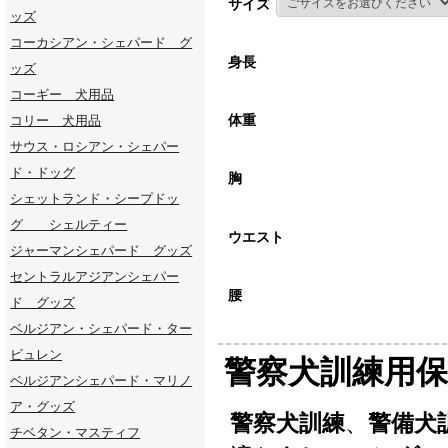
サイズ
ッズ
コーカシアン・シェパード グ
身長
ッズ
コーギー 犬用品
体重
コリー 犬用品
サウス・ロシアン・シェパー
ド・ドッグ
胸
シェットランド・シープドッ
グ シェルティー
ウエスト
ジャーマンシェパード グッズ
セントラルアジアンシェパー
腰
ド グッズ
ベルジアン・シェパード・ター
ビュレン
警察犬訓練用保
ベルジアンシェパード・マリノ
ア・グッズ
警察犬訓練
、
警備犬
チベタン・マスティフ