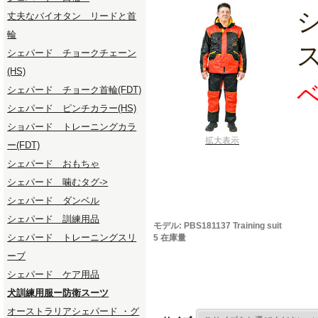
丈夫なバイオタン リードと首
輪
シェパード チョークチェーン
(HS)
ベ
シェパード チョーク首輪(FDT)
シェパード ピンチカラー(HS)
ショパード トレーニングカラ
拡大表示
ー(FDT)
シェパード おもちゃ
シェパード 噛むタグ->
シェパード ダンベル
シェパード 訓練用品
モデル: PBS181137 Training suit
シェパード トレーニングスリ
5 在庫量
ーブ
シェパード ケア用品
犬訓練用服ー防衛スーツ
オーストラリアシェパード ・グ