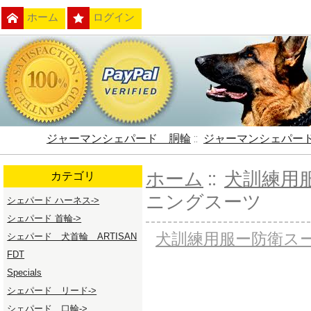
ホーム
ログイン
ジャーマンシェパード 胴輪
::
ジャーマンシェパー
ホーム
::
犬訓練用
カテゴリ
ニングスーツ
シェパード ハーネス->
シェパード 首輪->
犬訓練用服ー防衛ス
シェパード 犬首輪 ARTISAN
FDT
Specials
シェパード リード->
シェパード 口輪->