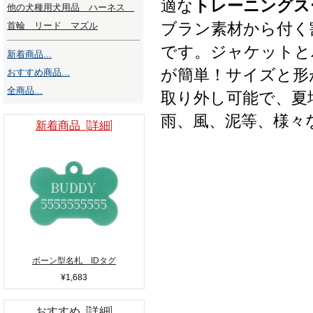
適な
トレーニングス
他の犬種用犬用品 ハーネス
ブラン素材から付く
首輪 リード マズル
です。ジャケットと
新着商品...
が簡単！サイズと形
おすすめ商品...
全商品...
取り外し可能で、夏
雨、風、泥等、様々
新着商品 [詳細]
ボーン型名札 IDタグ
¥1,683
おすすめ [詳細]