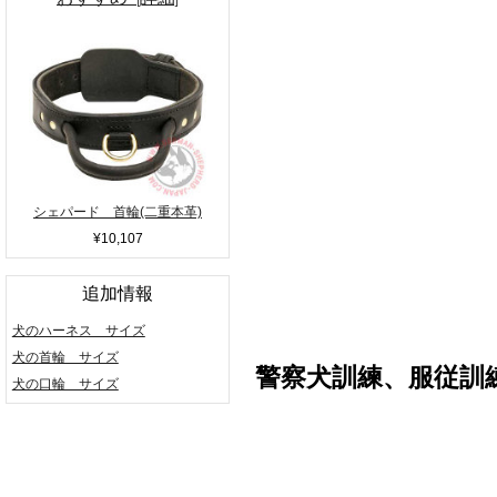
シェパード 首輪(二重本革)
¥10,107
追加情報
犬のハーネス サイズ
犬の首輪 サイズ
警察犬訓練、服従訓
犬の口輪 サイズ