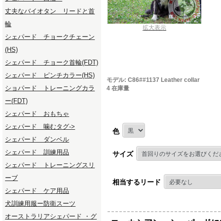
丈夫なバイオタン リードと首
輪
拡大表示
シェパード チョークチェーン
(HS)
シェパード チョーク首輪(FDT)
シェパード ピンチカラー(HS)
モデル: C86##1137 Leather collar
ショパード トレーニングカラ
4 在庫量
ー(FDT)
シェパード おもちゃ
シェパード 噛むタグ->
色
シェパード ダンベル
シェパード 訓練用品
サイズ
シェパード トレーニングスリ
ーブ
相当するリード
シェパード ケア用品
犬訓練用服ー防衛スーツ
オーストラリアシェパード ・グ