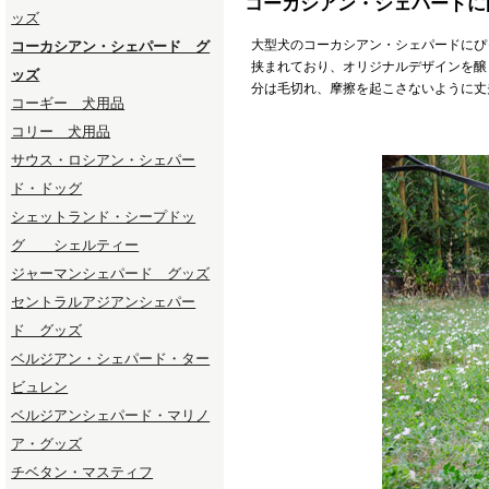
コーカシアン・シェパードに
ッズ
大型犬のコーカシアン・シェパードにぴ
コーカシアン・シェパード グ
挟まれており、オリジナルデザインを醸
ッズ
分は毛切れ、摩擦を起こさないように丈
コーギー 犬用品
コリー 犬用品
サウス・ロシアン・シェパー
ド・ドッグ
シェットランド・シープドッ
グ シェルティー
ジャーマンシェパード グッズ
セントラルアジアンシェパー
ド グッズ
ベルジアン・シェパード・ター
ビュレン
ベルジアンシェパード・マリノ
ア・グッズ
チベタン・マスティフ