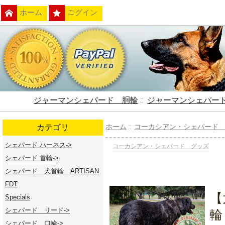
ホーム
ログイン
ジャーマンシェパード 胴輪
::
ジャーマンシェパー
カテゴリ
ホーム
::
コーカシアン・シェパード
シェパード ハーネス->
コーカシアン・シェパード グッズ
シェパード 首輪->
シェパード 犬首輪 ARTISAN
FDT
【
Specials
シェパード リード->
輪
シェパード 口輪->