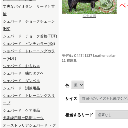
ベ
丈夫なバイオタン リードと首
輪
拡大表示
シェパード チョークチェーン
(HS)
シェパード チョーク首輪(FDT)
シェパード ピンチカラー(HS)
ショパード トレーニングカラ
モデル: C447#1137 Leather collar
ー(FDT)
11 在庫量
シェパード おもちゃ
シェパード 噛むタグ->
シェパード ダンベル
色
シェパード 訓練用品
シェパード トレーニングスリ
サイズ
ーブ
シェパード ケア用品
相当するリード
犬訓練用服ー防衛スーツ
オーストラリアシェパード ・グ