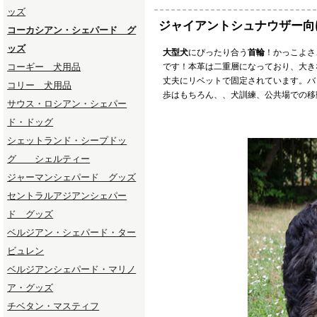
ッズ
ジャイアントシュナウザー向
コーカシアン・シェパード グ
ッズ
大型犬
にぴったり合う
首輪
！かっこよさ
コーギー 犬用品
です！本革は二重層になっており、大き
丈夫にリベットで固定されています。バ
コリー 犬用品
歩はもちろん、、犬訓練、公共場での移
サウス・ロシアン・シェパー
ド・ドッグ
シェットランド・シープドッ
グ シェルティー
ジャーマンシェパード グッズ
セントラルアジアンシェパー
ド グッズ
ベルジアン・シェパード・ター
ビュレン
ベルジアンシェパード・マリノ
ア・グッズ
チベタン・マスティフ