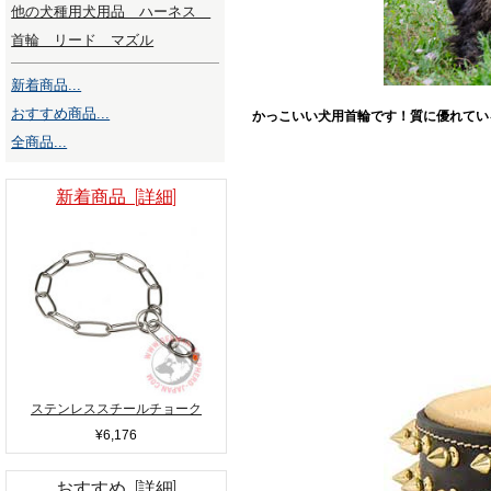
他の犬種用犬用品 ハーネス
首輪 リード マズル
新着商品...
おすすめ商品...
かっこいい犬用首輪です！質に優れてい
全商品...
新着商品 [詳細]
ステンレススチールチョーク
¥6,176
おすすめ [詳細]