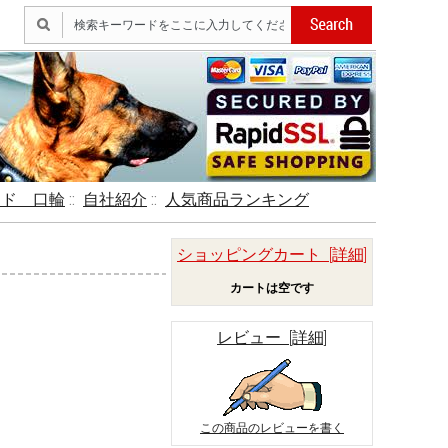
ード 口輪
::
自社紹介
::
人気商品ランキング
ショッピングカート [詳細]
カートは空です
レビュー [詳細]
この商品のレビューを書く