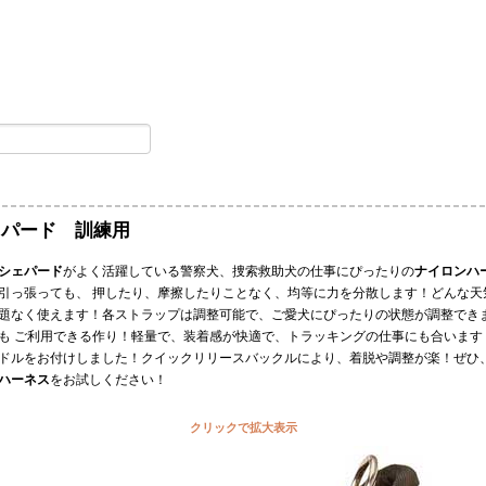
ェパード 訓練用
シェパード
がよく活躍している警察犬、捜索救助犬の仕事にぴったりの
ナイロンハ
引っ張っても、 押したり、摩擦したりことなく、均等に力を分散します！どんな天
題なく使えます！各ストラップは調整可能で、ご愛犬にぴったりの状態が調整でき
も ご利用できる作り！軽量で、装着感が快適で、トラッキングの仕事にも合います
ドルをお付けしました！クイックリリースバックルにより、着脱や調整が楽！ぜひ、
ハーネス
をお試しください！
クリックで拡大表示