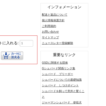
インフォメーション
配送と返品について
個人情報保護方針
ご利用規約
お問い合わせ
サイトマップ
トに入れる:
ニュースレター登録解除
重要なリンク
GSDに関係する団体
Gシェパード関係リンク集
シェパード ブリーダー
シェパードについての基礎知識
シェパード しつけポイント
シェパードを飼って意外と驚くこ
と
ジャーマンシェパード 使役犬