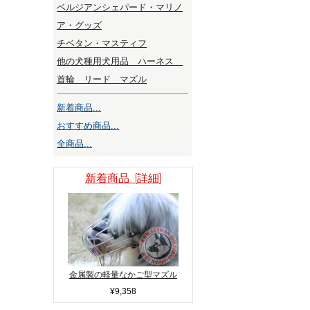
ベルジアンシェパード・マリノ
ア・グッズ
チベタン・マスティフ
他の犬種用犬用品 ハーネス
首輪 リード マズル
新着商品...
おすすめ商品...
全商品...
新着商品 [詳細]
金属製の軽量なかご型マズル
¥9,358