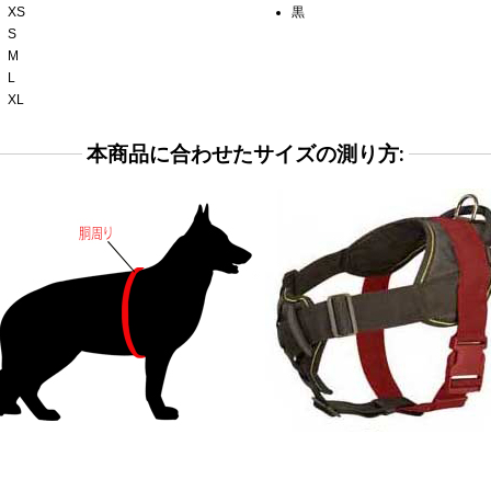
XS
黒
S
M
L
XL
本商品に合わせたサイズの測り方: