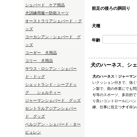
シェパード ケア用品
前足の後ろの胴回り
犬訓練用服ー防衛スーツ
オーストラリアシェパード ・グ
犬種
ッズ
コーカシアン・シェパード グ
年齢
ッズ
コーギー 犬用品
コリー 犬用品
犬のハーネス、シ
サウス・ロシアン・シェパー
ド・ドッグ
犬のハーネス
！
ジャーマン
いクッション付きで、強く
シェットランド・シープドッ
ン製で、雨の作業にでも問
グ シェルティー
り
等のスポーツ、多目的で
ジャーマンシェパード グッズ
り良いコントロールにハン
練、仕事に役立つ
ナイロン
セントラルアジアンシェパー
ド グッズ
ベルジアン・シェパード・ター
ビュレン