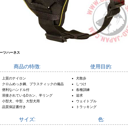
ーツハーネス
商品の特徴:
使用目的:
上質のナイロン
犬散歩
クロムめっき鋼、プラスティックの備品
しつけ
便利なハンドル付
各種訓練
溶接されているDカン、半リング
追求
小型犬、中型、大型犬用
ウェイトプル
品質保証書付き
トラッキング
サイズ:
色: