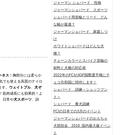
ジャーマン シェパード 性格
ジャーマンシェパード スポーツ
シェパード用首輪とリード、どん
な幅が最適？
ジャーマンシェパード 家庭しつ
け
ホワイトシェパードはどんな犬
種？
チェーンカラーとスパイク首輪の
材料と犬種の対応表
2022年のFCIのIGP国際選手権にチ
ーネス
！胸部分には柔らか
気でも使える高質のナイロ
ェコ共和国に招待します！
ます。
ウェイトプル
、
犬ぞ
シェパード 訓練～シュッツフン
！筋肉成長にも効果的！よ
ト～
 日常や
犬スポーツ
、訓
シェパード 番犬訓練
FCIの日本での3月のイベント
ジャーマンシェパードのおもちゃ
犬競技会 2018: 国内最大級イベン
ト