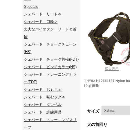
Specials
シェパード リード->
シェパード 口輪->
丈夫なバイオタン リードと首
輪
シェパード チョークチェーン
(HS)
シェパード チョーク首輪(FDT)
シェパード ピンチカラー(HS)
拡大表示
ショパード トレーニングカラ
モデル: H12##1137 Nylon ha
ー(FDT)
19 在庫量
シェパード おもちゃ
シェパード 噛むタグ->
シェパード ダンベル
サイズ
シェパード 訓練用品
シェパード トレーニングスリ
犬の首回り
ーブ