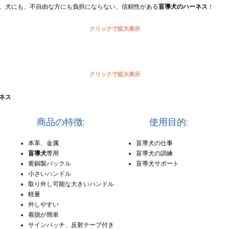
、犬にも、不自由な方にも負担にならない、信頼性がある
盲導犬のハーネス
！
クリックで拡大表示
クリックで拡大表示
ネス
商品の特徴:
使用目的:
本革、金属
盲導犬の仕事
盲導犬
専用
盲導犬の訓練
黄銅製バックル
盲導犬サポート
小さいハンドル
取り外し可能な大きいハンドル
軽量
外しやすい
着脱が簡単
サインパッチ、反射テープ付き