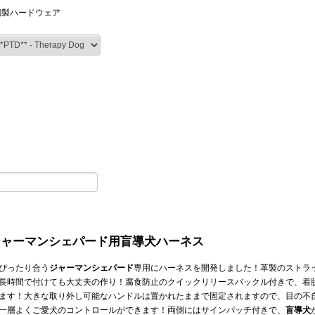
銅製ハードウェア
ジャーマンシェパード用盲導犬ハーネス
ぴったり合う
ジャーマンシェパード
専用にハーネスを開発しました！革製のストラ
長時間で付けても大丈夫の作り！腐食防止のクイックリリースバックル付きで、着
ます！大きな取り外し可能なハンドルは置かれたままで固定されますので、目の不
一層よくご愛犬のコントロールができます！両側にはサインパッチ付きで、
盲導犬