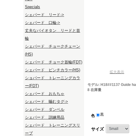
Specials
シェパード リード->
シェパード 口輪->
丈夫なバイオタン リードと首
輪
シェパード チョークチェーン
(HS)
シェパード チョーク首輪(FDT)
シェパード ピンチカラー(HS)
拡大表示
ショパード トレーニングカラ
モデル: H18##1137 Guide ha
ー(FDT)
8 在庫量
シェパード おもちゃ
シェパード 噛むタグ->
シェパード ダンベル
黒
色
シェパード 訓練用品
シェパード トレーニングスリ
サイズ
ーブ