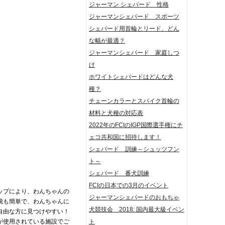
ジャーマン シェパード 性格
ジャーマンシェパード スポーツ
シェパード用首輪とリード、どん
な幅が最適？
ジャーマンシェパード 家庭しつ
け
ホワイトシェパードはどんな犬
種？
チェーンカラーとスパイク首輪の
材料と犬種の対応表
2022年のFCIのIGP国際選手権にチ
ェコ共和国に招待します！
シェパード 訓練～シュッツフン
ト～
シェパード 番犬訓練
FCIの日本での3月のイベント
ップにより、わんちゃんの
ジャーマンシェパードのおもちゃ
脱も簡単で、わんちゃんに
犬競技会 2018: 国内最大級イベン
自由な方に見つけやすい！
が使用されている施設でご
ト