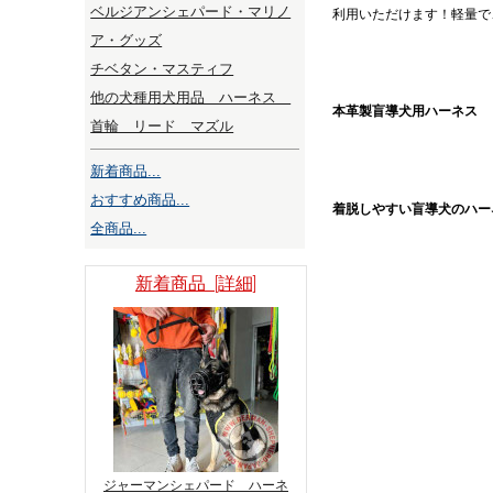
ベルジアンシェパード・マリノ
利用いただけます！軽量で
ア・グッズ
チベタン・マスティフ
他の犬種用犬用品 ハーネス
本革製盲導犬用ハーネス
首輪 リード マズル
新着商品...
おすすめ商品...
着脱しやすい盲導犬のハー
全商品...
新着商品 [詳細]
ジャーマンシェパード ハーネ