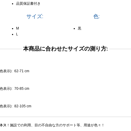
品質保証書付き
サイズ:
色:
M
黒
L
本商品に合わせたサイズの測り方:
示): 62-71 cm
示): 70-85 cm
示): 82-105 cm
ネス
！施設での利用、目の不自由な方のサポート等、用途が色々！