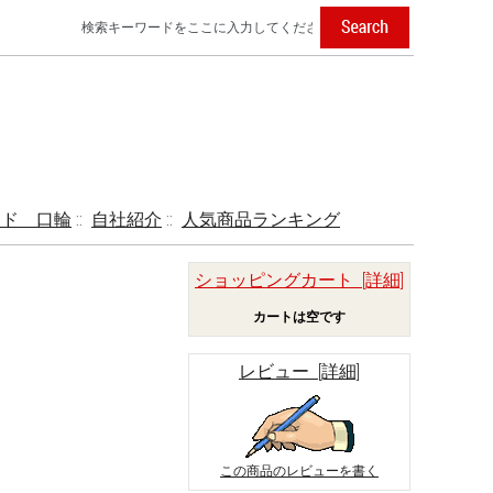
ード 口輪
::
自社紹介
::
人気商品ランキング
ショッピングカート [詳細]
カートは空です
レビュー [詳細]
この商品のレビューを書く