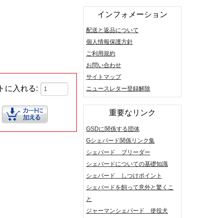
インフォメーション
配送と返品について
個人情報保護方針
ご利用規約
お問い合わせ
サイトマップ
トに入れる:
ニュースレター登録解除
重要なリンク
GSDに関係する団体
Gシェパード関係リンク集
シェパード ブリーダー
シェパードについての基礎知識
シェパード しつけポイント
シェパードを飼って意外と驚くこ
と
ジャーマンシェパード 使役犬