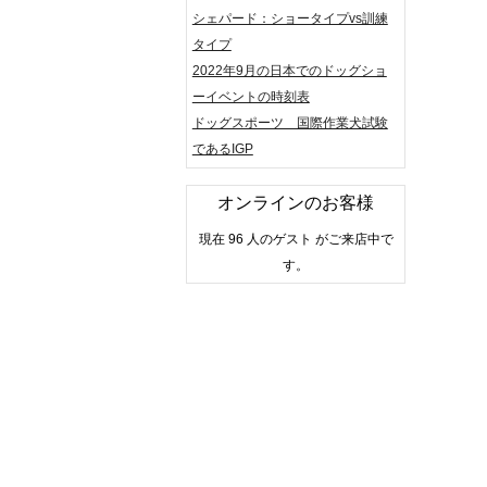
シェパード：ショータイプvs訓練
タイプ
2022年9月の日本でのドッグショ
ーイベントの時刻表
ドッグスポーツ 国際作業犬試験
であるIGP
オンラインのお客様
現在 96 人のゲスト がご来店中で
す。