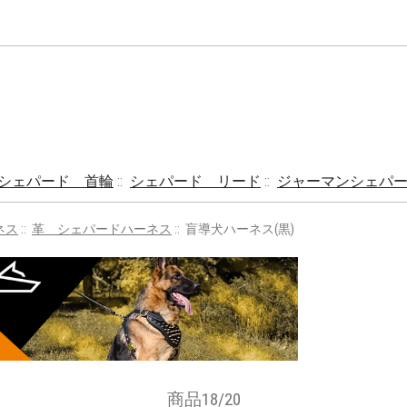
シェパード 首輪
::
シェパード リード
::
ジャーマンシェパ
ネス
::
革 シェパードハーネス
:: 盲導犬ハーネス(黒)
商品18/20