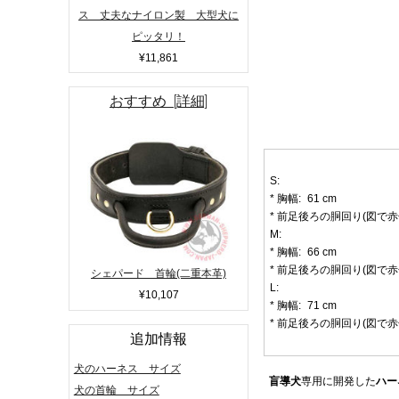
ス 丈夫なナイロン製 大型犬に
ピッタリ！
¥11,861
おすすめ [詳細]
S:
* 胸幅: 61 cm
* 前足後ろの胴回り(図で赤色表
M:
* 胸幅: 66 cm
* 前足後ろの胴回り(図で赤色表
シェパード 首輪(二重本革)
L:
¥10,107
* 胸幅: 71 cm
* 前足後ろの胴回り(図で赤色表
追加情報
犬のハーネス サイズ
盲導犬
専用に開発した
ハー
犬の首輪 サイズ