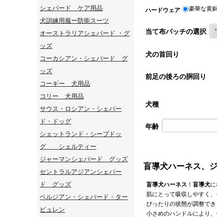
シェパード ケア用品
豪華な黄
ハードウェア
犬訓練用服ー防衛スーツ
当て布パッチの選択
オーストラリアシェパード ・グ
ッズ
犬の首回り
コーカシアン・シェパード グ
ッズ
前足の後ろの胴回り
コーギー 犬用品
コリー 犬用品
犬種
サウス・ロシアン・シェパー
ド・ドッグ
年齢
シェットランド・シープドッ
グ シェルティー
ジャーマンシェパード グッズ
盲導犬ハーネス、
セントラルアジアンシェパー
ド グッズ
盲導犬ハーネス
！
盲導犬
に
肌にとって吸収しやすく、
ベルジアン・シェパード・ター
ぴったりの状態が調整でき
ビュレン
小さめのハンドルにより、