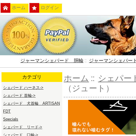
ホーム
ログイン
ジャーマンシェパード 胴輪
::
ジャーマンシェパー
ホーム
::
シェパー
カテゴリ
（ジュート）
シェパード ハーネス->
シェパード 首輪->
シェパード 犬首輪 ARTISAN
FDT
Specials
シェパード リード->
シェパード 口輪->