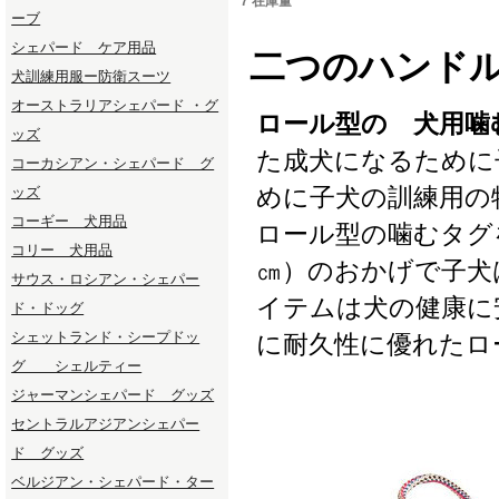
7 在庫量
ーブ
シェパード ケア用品
二つのハンド
犬訓練用服ー防衛スーツ
オーストラリアシェパード ・グ
ロール型の 犬用噛
ッズ
た成犬になるために
コーカシアン・シェパード グ
めに子犬の訓練用の
ッズ
コーギー 犬用品
ロール型の噛むタグ
コリー 犬用品
㎝）のおかげで子犬
サウス・ロシアン・シェパー
イテムは犬の健康に
ド・ドッグ
シェットランド・シープドッ
に耐久性に優れたロ
グ シェルティー
ジャーマンシェパード グッズ
セントラルアジアンシェパー
ド グッズ
ベルジアン・シェパード・ター