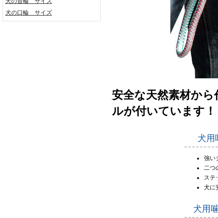
犬の首輪 サイズ
犬の口輪 サイズ
安全な天然素材から
ルが付いています！
犬用
強い
二つ
ステ
犬に
犬用噛