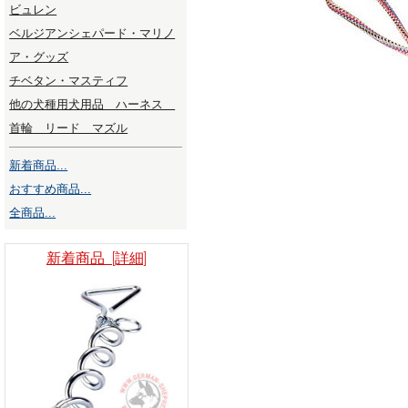
ビュレン
ベルジアンシェパード・マリノ
ア・グッズ
チベタン・マスティフ
他の犬種用犬用品 ハーネス
首輪 リード マズル
新着商品...
おすすめ商品...
全商品...
新着商品 [詳細]