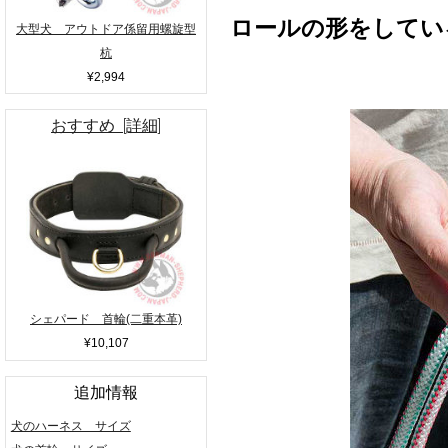
ロールの形をしてい
大型犬 アウトドア係留用螺旋型
杭
¥2,994
おすすめ [詳細]
シェパード 首輪(二重本革)
¥10,107
追加情報
犬のハーネス サイズ