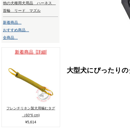
他の犬種用犬用品 ハーネス
首輪 リード マズル
新着商品...
おすすめ商品...
全商品...
新着商品 [詳細]
大型犬にぴったりの
フレンチリネン製犬用噛むタグ
（60*6 cm)
¥5,614