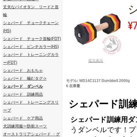
シ
丈夫なバイオタン リードと首
輪
¥
シェパード チョークチェーン
(HS)
シェパード チョーク首輪(FDT)
シェパード ピンチカラー(HS)
ショパード トレーニングカラ
拡大表示
ー(FDT)
シェパード おもちゃ
シェパード 噛むタグ->
モデル: WD14C1137 Dumbbell 2000g
6 在庫量
シェパード ダンベル
シェパード 訓練用品
シェパード訓
シェパード トレーニングスリ
ーブ
シェパード訓練用ダ
シェパード ケア用品
犬訓練用服ー防衛スーツ
うダンベルです！プ
オーストラリアシェパード ・グ