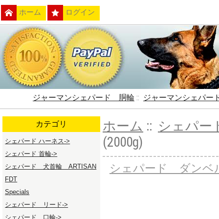
ホーム
ログイン
ジャーマンシェパード 胴輪
::
ジャーマンシェパー
ホーム
::
シェパー
カテゴリ
(2000g)
シェパード ハーネス->
シェパード 首輪->
シェパード ダンベ
シェパード 犬首輪 ARTISAN
FDT
Specials
シェパード リード->
シェパード 口輪->