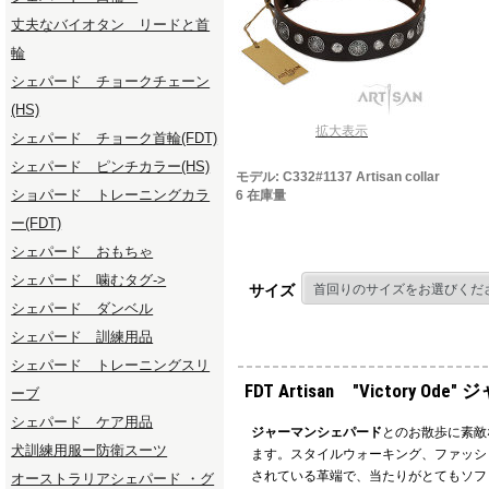
丈夫なバイオタン リードと首
輪
シェパード チョークチェーン
(HS)
拡大表示
シェパード チョーク首輪(FDT)
シェパード ピンチカラー(HS)
モデル: C332#1137 Artisan collar
ショパード トレーニングカラ
6 在庫量
ー(FDT)
シェパード おもちゃ
シェパード 噛むタグ->
サイズ
シェパード ダンベル
シェパード 訓練用品
シェパード トレーニングスリ
FDT Artisan "Victor
ーブ
シェパード ケア用品
ジャーマンシェパード
とのお散歩に素敵
犬訓練用服ー防衛スーツ
ます。スタイルウォーキング、ファッシ
されている革端で、当たりがとてもソフ
オーストラリアシェパード ・グ