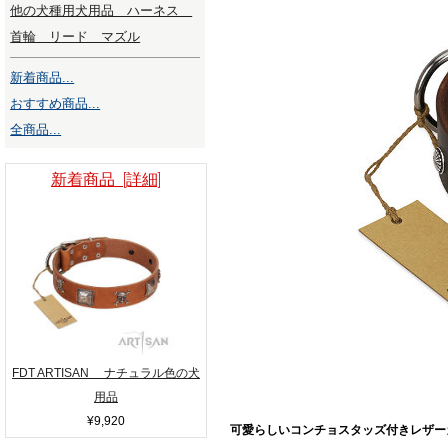
他の犬種用犬用品 ハーネス
首輪 リード マズル
新着商品...
おすすめ商品...
全商品...
新着商品 [詳細]
FDT ARTISAN ナチュラル色の犬
用品
¥9,920
可愛らしいコンチョスタッズ付きレザー