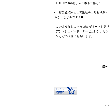
FDT Artisan
おしゃれ本革首輪と:
ぜひ愛犬家として生活をより彩り深く
らかいなじみです！✪
このようなおしゃれ首輪 がオーストラリ
アン・シェパード・タービュレン、セン
ンなどの犬種にも合います。
暖か
ホ