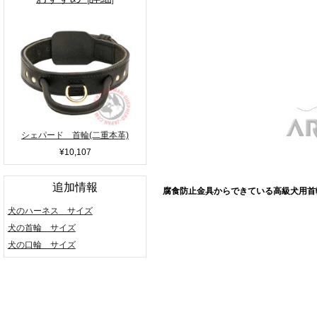
シェパード 首輪(二重本革)
¥10,107
追加情報
腐食防止金具からできている高級犬用首
犬のハーネス サイズ
犬の首輪 サイズ
犬の口輪 サイズ