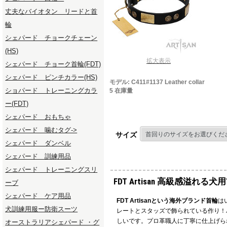
丈夫なバイオタン リードと首
輪
シェパード チョークチェーン
(HS)
拡大表示
シェパード チョーク首輪(FDT)
シェパード ピンチカラー(HS)
モデル: C411#1137 Leather collar
ショパード トレーニングカラ
5 在庫量
ー(FDT)
シェパード おもちゃ
シェパード 噛むタグ->
サイズ
シェパード ダンベル
シェパード 訓練用品
シェパード トレーニングスリ
FDT Artisan 高級感溢れる犬
ーブ
シェパード ケア用品
FDT Artisanという海外ブランド首輪
は
犬訓練用服ー防衛スーツ
レートとスタッズで飾られている作り！
しいです。プロ革職人に丁寧に仕上げら
オーストラリアシェパード ・グ