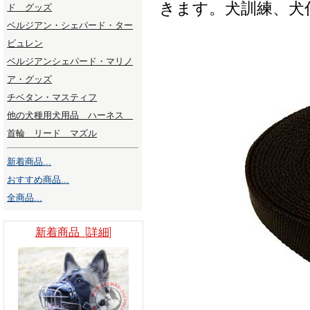
きます。犬訓練、犬
ド グッズ
ベルジアン・シェパード・ター
ビュレン
ベルジアンシェパード・マリノ
ア・グッズ
チベタン・マスティフ
他の犬種用犬用品 ハーネス
首輪 リード マズル
新着商品...
おすすめ商品...
全商品...
新着商品 [詳細]