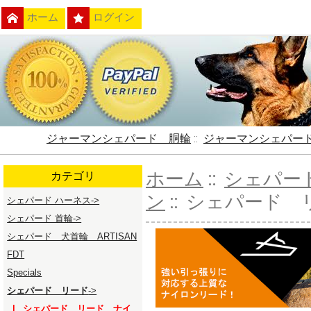
ホーム
ログイン
ジャーマンシェパード 胴輪
::
ジャーマンシェパー
ホーム
::
シェパー
カテゴリ
ン
:: シェパード 
シェパード ハーネス->
シェパード 首輪->
シェパード 犬首輪 ARTISAN
FDT
Specials
シェパード リード
->
|_ シェパード リード ナイ