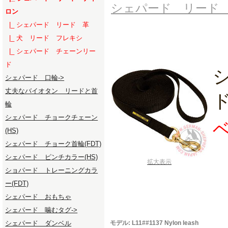
シェパード リード
ロン
|_ シェパード リード 革
|_ 犬 リード フレキシ
|_ シェパード チェーンリー
ド
シェパード 口輪->
丈夫なバイオタン リードと首
ド
輪
シェパード チョークチェーン
ベ
(HS)
シェパード チョーク首輪(FDT)
シェパード ピンチカラー(HS)
拡大表示
ショパード トレーニングカラ
ー(FDT)
シェパード おもちゃ
シェパード 噛むタグ->
シェパード ダンベル
モデル: L11##1137 Nylon leash