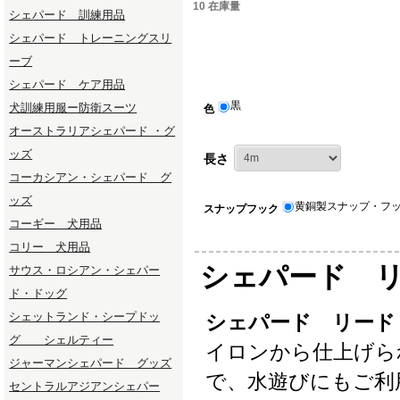
10 在庫量
シェパード 訓練用品
シェパード トレーニングスリ
ーブ
シェパード ケア用品
黒
犬訓練用服ー防衛スーツ
色
オーストラリアシェパード ・グ
ッズ
長さ
コーカシアン・シェパード グ
ッズ
黄銅製スナップ・フ
スナップフック
コーギー 犬用品
コリー 犬用品
シェパード 
サウス・ロシアン・シェパー
ド・ドッグ
シェットランド・シープドッ
シェパード リード
グ シェルティー
イロンから仕上げら
ジャーマンシェパード グッズ
で、水遊びにもご利
セントラルアジアンシェパー