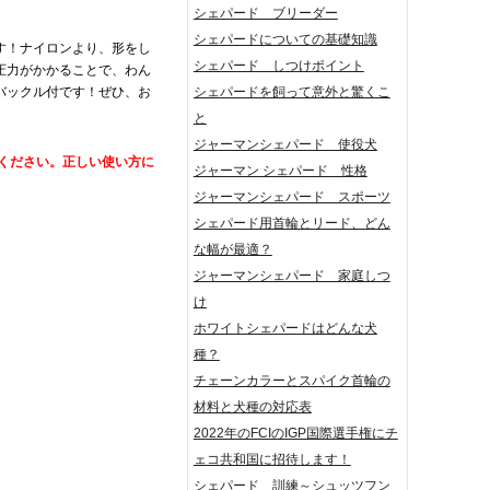
シェパード ブリーダー
シェパードについての基礎知識
す！ナイロンより、形をし
シェパード しつけポイント
圧力がかかることで、わん
バックル付です！ぜひ、お
シェパードを飼って意外と驚くこ
と
ジャーマンシェパード 使役犬
ください。正しい使い方に
ジャーマン シェパード 性格
ジャーマンシェパード スポーツ
シェパード用首輪とリード、どん
な幅が最適？
ジャーマンシェパード 家庭しつ
け
ホワイトシェパードはどんな犬
種？
チェーンカラーとスパイク首輪の
材料と犬種の対応表
2022年のFCIのIGP国際選手権にチ
ェコ共和国に招待します！
シェパード 訓練～シュッツフン