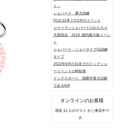
ト～
シェパード 番犬訓練
FCIの日本での3月のイベント
ジャーマンシェパードのおもちゃ
犬競技会 2018: 国内最大級イベン
ト
シェパード：ショータイプvs訓練
タイプ
2022年9月の日本でのドッグショ
ーイベントの時刻表
ドッグスポーツ 国際作業犬試験
であるIGP
オンラインのお客様
現在 12 人のゲスト がご来店中で
す。