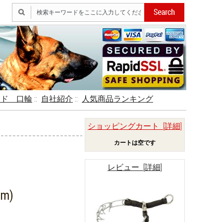
ード 口輪
::
自社紹介
::
人気商品ランキング
ショッピングカート [詳細]
カートは空です
レビュー [詳細]
m)