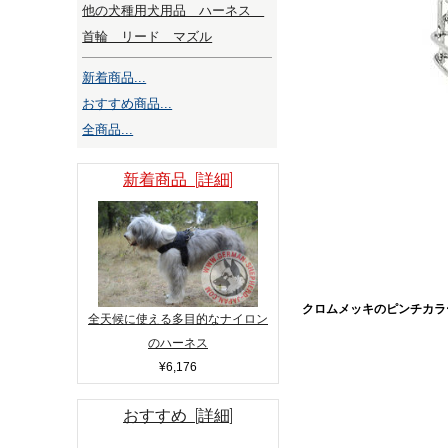
他の犬種用犬用品 ハーネス
首輪 リード マズル
新着商品...
おすすめ商品...
全商品...
新着商品 [詳細]
クロムメッキのピンチカラ
全天候に使える多目的なナイロン
のハーネス
¥6,176
おすすめ [詳細]