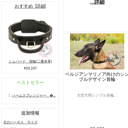
...詳細
おすすめ [詳細]
シェパード 首輪(二重本革)
¥10,107
ベルジアンマリノア向けのシ
プルデザイン首輪
ベストセラー
大型犬用シンプル首輪...
ハームスプレンジャー �...
追加情報
犬のハーネス サイズ