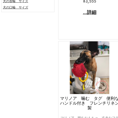
¥3,555
犬の首輪 サイズ
犬の口輪 サイズ
...詳細
マリノア 噛む タグ 便利
ハンドル付き フレンチリネ
製
マリノア 噛むおもちゃ 丈夫なフ