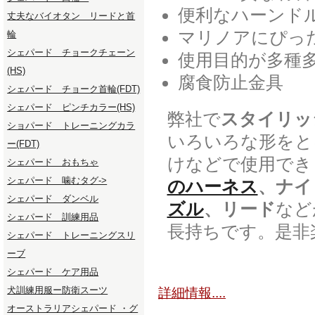
便利なハーンド
丈夫なバイオタン リードと首
マリノアにぴっ
輪
シェパード チョークチェーン
使用目的が多種
(HS)
腐食防止金具
シェパード チョーク首輪(FDT)
シェパード ピンチカラー(HS)
弊社で
スタイリッ
ショパード トレーニングカラ
いろいろな形をと
ー(FDT)
けなどで使用でき
シェパード おもちゃ
シェパード 噛むタグ->
のハーネス
、ナイ
シェパード ダンベル
ズル
、リード
など
シェパード 訓練用品
長持ちです。是非
シェパード トレーニングスリ
ーブ
シェパード ケア用品
犬訓練用服ー防衛スーツ
詳細情報....
オーストラリアシェパード ・グ