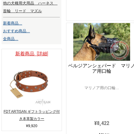
他の犬種用犬用品 ハーネス
首輪 リード マズル
新着商品...
おすすめ商品...
全商品...
新着商品 [詳細]
ベルジアンシェパード マリ
ア用口輪
マリノア用の口輪...
FDT ARTISAN ギフトラッピング付
き本革製カラー
¥8,422
¥9,920