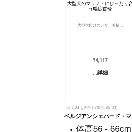
大型犬のマリノアにぴったり
う幅広首輪
大型犬向けのレザー首輪...
¥4,117
...詳細
1
から
24
を表示中 (商品の数:
24
)
ベルジアンシェパード・マ
体高56 - 66cm