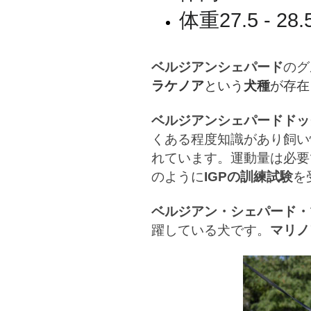
体重27.5 - 28.
ベルジアンシェパード
のグ
ラケノア
という
犬種
が存在
ベルジアンシェパードドッ
くある程度知識があり飼い
れています。
運動量は必要
のように
IGPの訓練試験
を
ベルジアン・シェパード・
躍している犬です。
マリノ