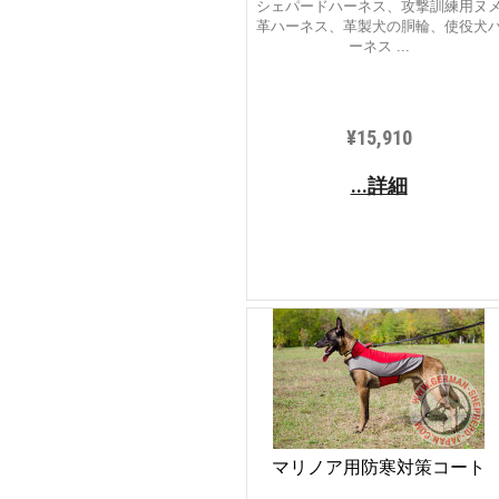
シェパードハーネス、攻撃訓練用ヌ
革ハーネス、革製犬の胴輪、使役犬
ーネス ...
¥15,910
...詳細
マリノア用防寒対策コート