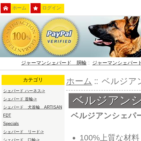
ホーム
ログイン
ジャーマンシェパード 胴輪
::
ジャーマンシェパー
ホーム
:: ベルジ
カテゴリ
シェパード ハーネス->
ベルジアン
シェパード 首輪->
シェパード 犬首輪 ARTISAN
ベルジアンシェパ
FDT
Specials
シェパード リード->
100%上質な材料
シェパード 口輪->