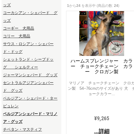
ッズ
1
から
24
を表示中 (商品の数:
24
)
コーカシアン・シェパード グ
ッズ
コーギー 犬用品
コリー 犬用品
サウス・ロシアン・シェパー
ド・ドッグ
シェットランド・シープドッ
ハームスプレンジャー カラ
ー チョークチェーン カラ
グ シェルティー
ー クロガン製
ジャーマンシェパード グッズ
セントラルアジアンシェパー
マリノア チョークチェーン クロ
ン製 54−76cmのサイズがあり 犬 
ド グッズ
ョークカラー...
ベルジアン・シェパード・ター
ビュレン
ベルジアンシェパード・マリノ
¥9,265
ア・グッズ
チベタン・マスティフ
...詳細