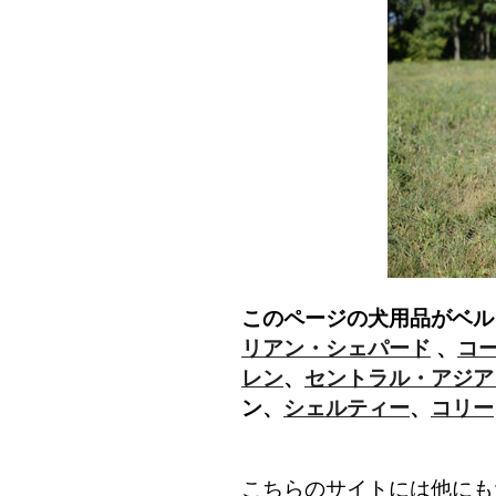
このページの犬用品がベル
リアン・シェパード
、
コ
レン
、
セントラル・アジア
ン、
シェルティー
、
コリー
こちらのサイトには他にも