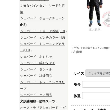
丈夫なバイオタン リードと首
輪
シェパード チョークチェーン
(HS)
拡大表示
シェパード チョーク首輪(FDT)
シェパード ピンチカラー(HS)
ショパード トレーニングカラ
モデル: PBS9##1137 Jumpsuit
ー(FDT)
9 在庫量
シェパード おもちゃ
シェパード 噛むタグ->
シェパード ダンベル
サイズ
シェパード 訓練用品
シェパード トレーニングスリ
身長
ーブ
シェパード ケア用品
体重
犬訓練用服ー防衛スーツ
オーストラリアシェパード ・グ