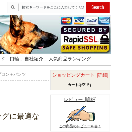
ード 口輪
::
自社紹介
::
人気商品ランキング
プロン＋パンツ
ショッピングカート [詳細]
カートは空です
レビュー [詳細]
ングに最適な
この商品のレビューを書く