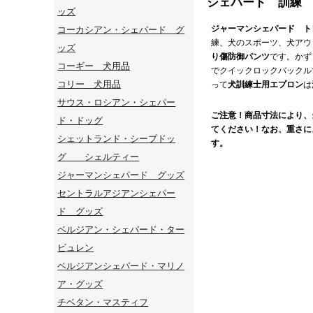
シェパード 訓練
ッズ
ジャーマンシェパード ト
コーカシアン・シェパード グ
練、犬のスポーツ、犬アウ
ッズ
り傷防御パンツ
です。かず
コーギー 犬用品
でクイックロックバックル
コリー 犬用品
って
犬訓練士用エプロン
は
サウス・ロシアン・シェパー
ご注意！商品寸法により、
ド・ドッグ
てください！なお、重さに
シェットランド・シープドッ
す。
グ シェルティー
ジャーマンシェパード グッズ
セントラルアジアンシェパー
ド グッズ
ベルジアン・シェパード・ター
ビュレン
ベルジアンシェパード・マリノ
ア・グッズ
チベタン・マスティフ