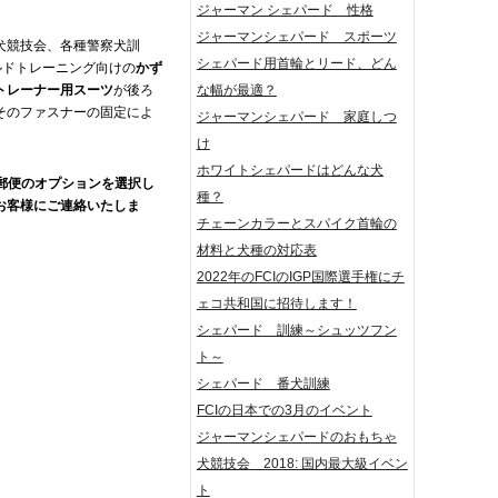
ジャーマン シェパード 性格
ジャーマンシェパード スポーツ
犬競技会、各種警察犬訓
シェパード用首輪とリード、どん
ルドトレーニング向けの
かず
トレーナー用スーツ
が後ろ
な幅が最適？
そのファスナーの固定によ
ジャーマンシェパード 家庭しつ
け
ホワイトシェパードはどんな犬
ド郵便のオプションを選択し
種？
お客様にご連絡いたしま
チェーンカラーとスパイク首輪の
材料と犬種の対応表
2022年のFCIのIGP国際選手権にチ
ェコ共和国に招待します！
シェパード 訓練～シュッツフン
ト～
シェパード 番犬訓練
FCIの日本での3月のイベント
ジャーマンシェパードのおもちゃ
犬競技会 2018: 国内最大級イベン
ト