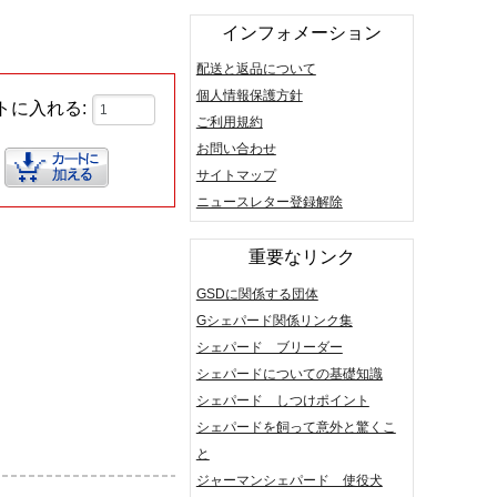
インフォメーション
配送と返品について
個人情報保護方針
トに入れる:
ご利用規約
お問い合わせ
サイトマップ
ニュースレター登録解除
重要なリンク
GSDに関係する団体
Gシェパード関係リンク集
シェパード ブリーダー
シェパードについての基礎知識
シェパード しつけポイント
シェパードを飼って意外と驚くこ
と
ジャーマンシェパード 使役犬