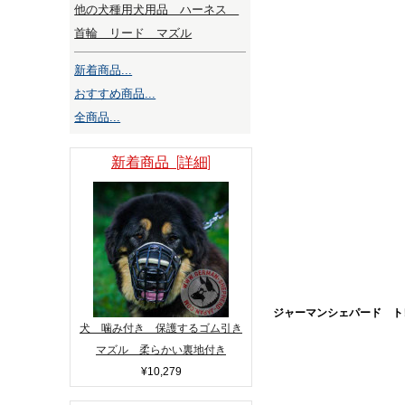
他の犬種用犬用品 ハーネス
首輪 リード マズル
新着商品...
おすすめ商品...
全商品...
新着商品 [詳細]
ジャーマンシェパード ト
犬 噛み付き 保護するゴム引き
マズル 柔らかい裏地付き
¥10,279