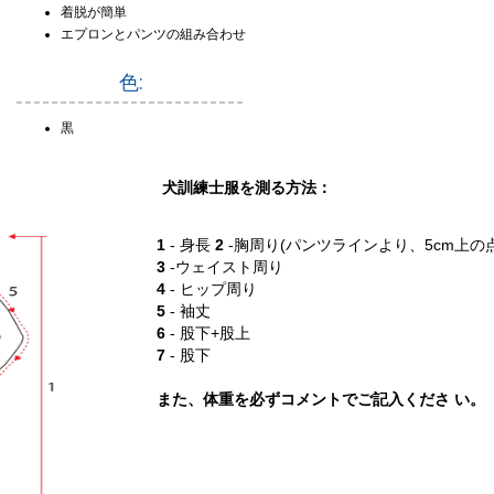
着脱が簡単
エプロンとパンツの組み合わせ
色:
黒
犬訓練士服を測る方法：
1
- 身長
2
-胸周り(パンツラインより、5cm上の点
3
-ウェイスト周り
4
- ヒップ周り
5
- 袖丈
6
- 股下+股上
7
- 股下
また、体重を必ずコメントでご記入くださ い。