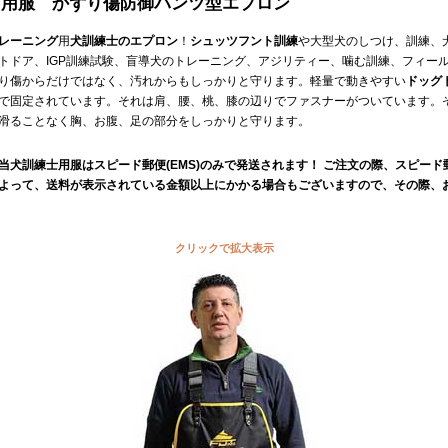
 用服 かずり傷防御パンツ型エプロン
レーニング
用
犬訓練士のエプロン
！
シュッツフント訓練
や大型犬のしつけ、訓練、
トドア、IGP訓練試験、盲導犬のトレーニング、アジリティー、噛む訓練、フィー
り傷からだけではなく、汚れからもしっかりと守ります。軽量で動きやすい
ドッグ
で固定されています。それは肩、腰、桃、膝の辺りでファスナーがついています。
滑ることなく胸、お腹、足の部分をしっかりと守ります。
当犬訓練士用服はスピード郵便(EMS)のみで発送されます！ ご注文の際、スピー
よって、送料が表示されている金額以上にかかる場合もございますので、その際、
クリックで拡大表示