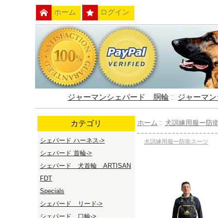
ホーム
ログイン
ジャーマンシェパード 胴輪
::
ジャーマン
カテゴリ
ホーム
::
犬訓練用服ー防
シェパード ハーネス->
犬訓練用服ー防衛スーツ
シェパード 首輪->
シェパード 犬首輪 ARTISAN
FDT
Specials
シェパード リード->
シェパード 口輪->