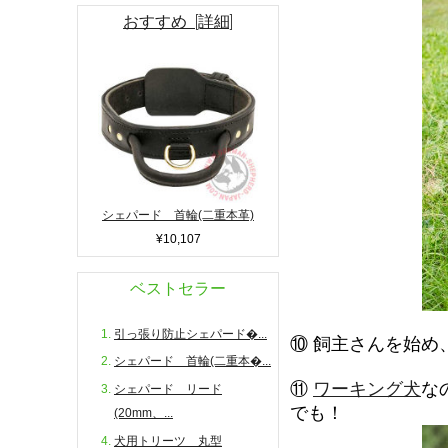
おすすめ [詳細]
シェパード 首輪(二重本革)
¥10,107
ベストセラー
引っ張り防止シェパード�...
⑩
飼主さんを始め
シェパード 首輪(二重本�...
⑪
ワーキング犬
な
シェパード リード
でも！
(20mm、...
犬用トリーツ 丸型