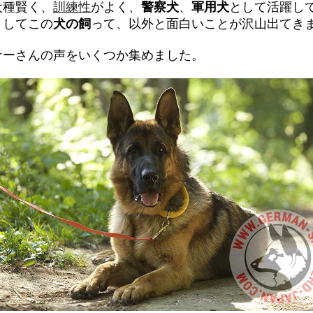
犬種賢く、
訓練性
がよく、
警察犬
、
軍用犬
として活躍し
としてこの
犬の飼
って、以外と面白いことが沢山出てき
ナーさんの声をいくつか集めました。