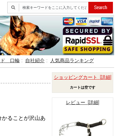
ード 口輪
::
自社紹介
::
人気商品ランキング
ショッピングカート [詳細]
カートは空です
レビュー [詳細]
分かることが沢山あ