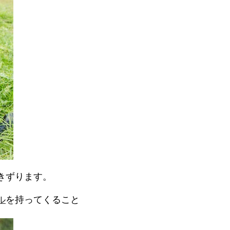
きずります。
ル
を持ってくること