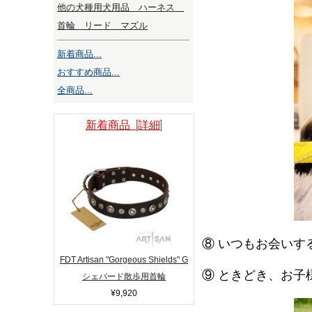
他の犬種用犬用品 ハーネス
首輪 リード マズル
新着商品...
おすすめ商品...
全商品...
新着商品 [詳細]
⑧
いつもお会いす
FDT Artisan "Gorgeous Shields" G
⑨
ときどき、お子
シェパード散歩用首輪
¥9,920