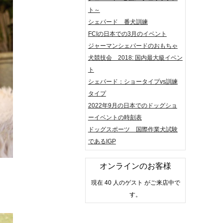
ト～
シェパード 番犬訓練
FCIの日本での3月のイベント
ジャーマンシェパードのおもちゃ
犬競技会 2018: 国内最大級イベン
ト
シェパード：ショータイプvs訓練
タイプ
2022年9月の日本でのドッグショ
ーイベントの時刻表
ドッグスポーツ 国際作業犬試験
であるIGP
オンラインのお客様
現在 40 人のゲスト がご来店中で
す。