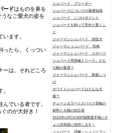
シェパード ブリーダー
パード
はものを鼻を
シェパードについての基礎知識
そうなご愛犬の姿を
シェパード しつけポイント
シェパードを飼って意外と驚くこ
と
ています。
ジャーマンシェパード 使役犬
ジャーマン シェパード 性格
飼ったら、くっつい
ジャーマンシェパード スポーツ
シェパード用首輪とリード、どん
な幅が最適？
ナーは、それどころ
ジャーマンシェパード 家庭しつ
け
ホワイトシェパードはどんな犬
す。
種？
チェーンカラーとスパイク首輪の
住んでいる者です。
材料と犬種の対応表
ろぐのが大好き！
2022年のFCIのIGP国際選手権にチ
ェコ共和国に招待します！
シェパード 訓練～シュッツフン