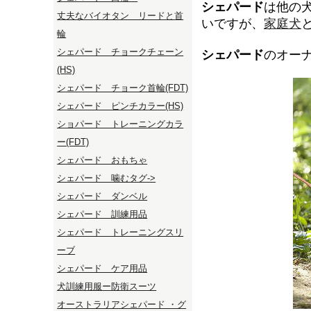
シェパード
は他の
丈夫なバイオタン リードと首
いですが、
家庭犬
輪
シェパード チョークチェーン
シェパード
のオー
(HS)
シェパード チョーク首輪(FDT)
シェパード ピンチカラー(HS)
ショパード トレーニングカラ
ー(FDT)
シェパード おもちゃ
シェパード 噛むタグ->
シェパード ダンベル
シェパード 訓練用品
シェパード トレーニングスリ
ーブ
シェパード ケア用品
犬訓練用服ー防衛スーツ
オーストラリアシェパード ・グ