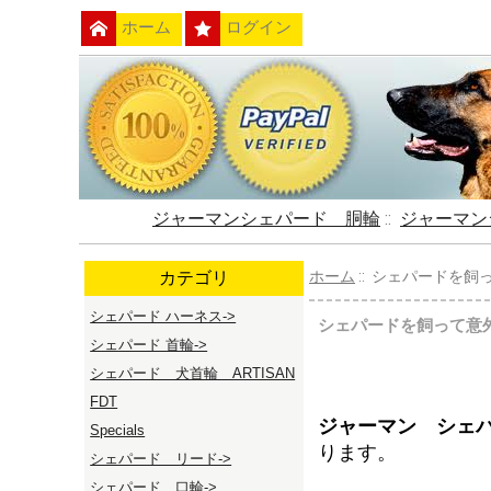
ホーム
ログイン
ジャーマンシェパード 胴輪
::
ジャーマン
カテゴリ
ホーム
:: シェパードを
シェパード ハーネス->
シェパードを飼って意
シェパード 首輪->
シェパード 犬首輪 ARTISAN
FDT
ジャーマン シェ
Specials
ります。
シェパード リード->
シェパード 口輪->