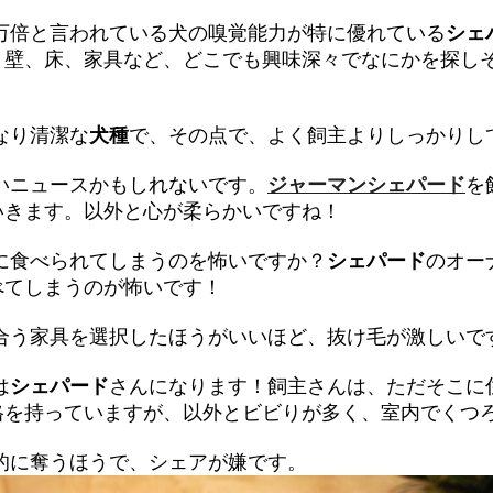
万倍と言われている犬の嗅覚能力が特に優れている
シェ
。壁、床、家具など、どこでも興味深々でなにかを探し
なり清潔な
犬種
で、その点で、よく飼主よりしっかりし
いニュースかもしれないです。
ジャーマンシェパード
を
いきます。以外と心が柔らかいですね！
に食べられてしまうのを怖いですか？
シェパード
のオー
べてしまうのが怖いです！
合う家具を選択したほうがいいほど、抜け毛が激しいで
は
シェパード
さんになります！飼主さんは、ただそこに
格を持っていますが、以外とビビりが多く、室内でくつ
的に奪うほうで、シェアが嫌です。