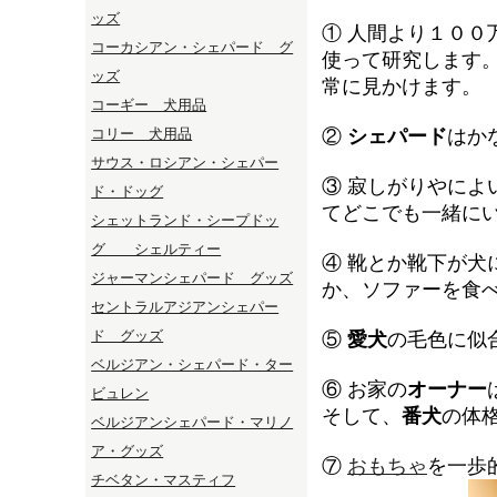
ッズ
①
人間より１００
コーカシアン・シェパード グ
使って研究します
ッズ
常に見かけます。
コーギー 犬用品
コリー 犬用品
②
シェパード
はか
サウス・ロシアン・シェパー
③
寂しがりやによ
ド・ドッグ
てどこでも一緒に
シェットランド・シープドッ
グ シェルティー
④
靴とか靴下が犬
ジャーマンシェパード グッズ
か、ソファーを食
セントラルアジアンシェパー
ド グッズ
⑤
愛犬
の毛色に似
ベルジアン・シェパード・ター
⑥
お家の
オーナー
ビュレン
そして、
番犬
の体
ベルジアンシェパード・マリノ
ア・グッズ
⑦
おもちゃ
を一歩
チベタン・マスティフ