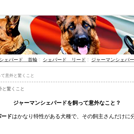
シェパード 首輪
::
シェパード リード
::
ジャーマンシェパ
飼って意外と驚くこと
外と驚くこと
ジャーマンシェパードを飼って意外なこと？
パード
はかなり特性がある犬種で、その飼主さんだけに