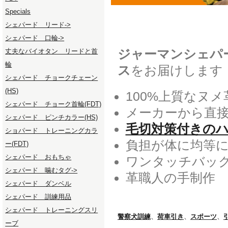
Specials
シェパード リード->
シェパード 口輪->
ジャーマンシェパ
丈夫なバイオタン リードと首
輪
ス
をお届けします
シェパード チョークチェーン
(HS)
100%上質なヌ
シェパード チョーク首輪(FDT)
メーカーから直
シェパード ピンチカラー(HS)
毛切対策付きの
ショパード トレーニングカラ
負担が体に均等
ー(FDT)
シェパード おもちゃ
ワンタッチバッ
シェパード 噛むタグ->
革職人の手制作
シェパード ダンベル
シェパード 訓練用品
シェパード トレーニングスリ
警察犬訓練
、
荷車引き
、
スポーツ
、
ーブ