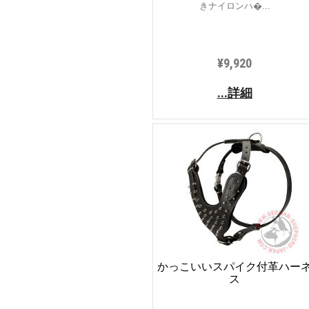
きナイロンハ�...
¥9,920
...詳細
かっこいいスパイク付革ハー
ス