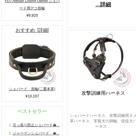
FDT Artisan Loving Owner シェパ
...詳細
ード用デコ首輪
¥9,920
おすすめ [詳細]
シェパード 首輪(二重本革)
攻撃訓練用ハーネス
¥10,107
ベストセラー
シェパードハーネス、攻撃訓練用ヌ
革ハーネス、革製犬の胴輪、使役犬
引っ張り防止シェパード�...
ーネス ...
ジャーマンシェパード �...