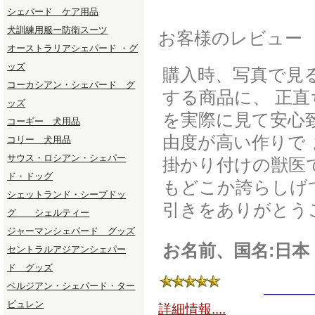
シェパード ケア用品
犬訓練用服ー防衛スーツ
お客様のレビュー
オーストラリアシェパード ・グ
ッズ
購入時、写真で見
コーカシアン・シェパード グ
する商品に、 正
ッズ
を実際に見て安心
コーギー 犬用品
由度が高い作りで
コリー 犬用品
サウス・ロシアン・シェパー
掛かり付けの獣医
ド・ドッグ
もどこか誇らしげ
シェットランド・シープドッ
引きをありがとう
グ シェルティー
ジャーマンシェパード グッズ
お名前、国名:日本
セントラルアジアンシェパー
ド グッズ
ベルジアン・シェパード・ター
ビュレン
詳細情報....