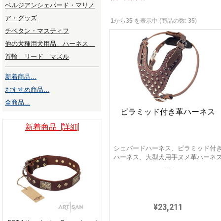
ベルジアンシェパード・マリノ
ア・グッズ
1
から
35
を表示中 (商品の数:
35
)
チベタン・マスティフ
他の犬種用犬用品 ハーネス
首輪 リード マズル
新着商品...
おすすめ商品...
全商品...
ピラミッド付き革ハーネス
新着商品 [詳細]
シェパードハーネス、ピラミッド付
ハーネス、大型犬用手ヌメ革ハーネ
...
¥23,211